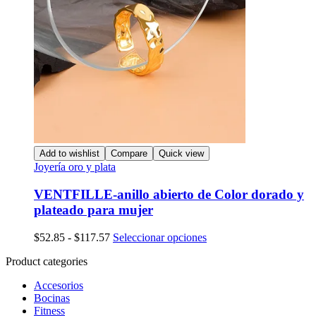
Add to wishlist
Compare
Quick view
Joyería oro y plata
VENTFILLE-anillo abierto de Color dorado y
plateado para mujer
Rango
Este
$
52.85
-
$
117.57
Seleccionar opciones
de
producto
Product categories
precios:
tiene
desde
múltiples
Accesorios
$52.85
variantes.
Bocinas
hasta
Las
Fitness
$117.57
opciones