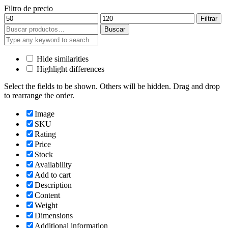
Filtro de precio
Precio
Precio
Filtrar
mínimo
máximo
Buscar
Buscar
por:
Hide similarities
Highlight differences
Select the fields to be shown. Others will be hidden. Drag and drop
to rearrange the order.
Image
SKU
Rating
Price
Stock
Availability
Add to cart
Description
Content
Weight
Dimensions
Additional information