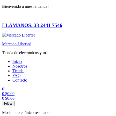
Bienvenido a nuestra tienda!
LLÁMANOS: 33 2441 7546
Mercado Libertad
Tienda de electrónicos y más
Inicio
Nosotros
Tienda
FAQ
Contacto
0
0
$
0.00
0
$
0.00
Menú
Filtrar
Mostrando el único resultado