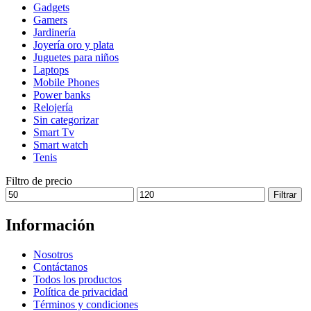
Gadgets
se
Gamers
pueden
Jardinería
elegir
Joyería oro y plata
en
Juguetes para niños
la
Laptops
página
Mobile Phones
de
Power banks
producto
Relojería
Sin categorizar
Smart Tv
Smart watch
Tenis
Filtro de precio
Precio
Precio
Filtrar
mínimo
máximo
Información
Nosotros
Contáctanos
Todos los productos
Política de privacidad
Términos y condiciones