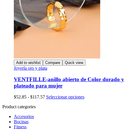
Add to wishlist
Compare
Quick view
Joyería oro y plata
VENTFILLE-anillo abierto de Color dorado y
plateado para mujer
Rango
Este
$
52.85
-
$
117.57
Seleccionar opciones
de
producto
Product categories
precios:
tiene
desde
múltiples
Accesorios
$52.85
variantes.
Bocinas
hasta
Las
Fitness
$117.57
opciones