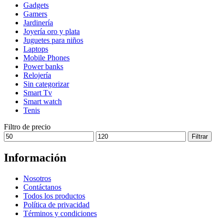
Gadgets
se
Gamers
pueden
Jardinería
elegir
Joyería oro y plata
en
Juguetes para niños
la
Laptops
página
Mobile Phones
de
Power banks
producto
Relojería
Sin categorizar
Smart Tv
Smart watch
Tenis
Filtro de precio
Precio
Precio
Filtrar
mínimo
máximo
Información
Nosotros
Contáctanos
Todos los productos
Política de privacidad
Términos y condiciones