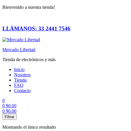
Bienvenido a nuestra tienda!
LLÁMANOS: 33 2441 7546
Mercado Libertad
Tienda de electrónicos y más
Inicio
Nosotros
Tienda
FAQ
Contacto
0
0
$
0.00
0
$
0.00
Menú
Filtrar
Mostrando el único resultado