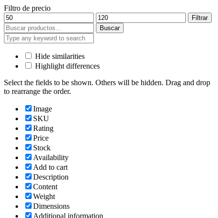
Filtro de precio
Precio
Precio
Filtrar
mínimo
máximo
Buscar
Buscar
por:
Hide similarities
Highlight differences
Select the fields to be shown. Others will be hidden. Drag and drop
to rearrange the order.
Image
SKU
Rating
Price
Stock
Availability
Add to cart
Description
Content
Weight
Dimensions
Additional information