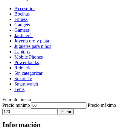
Accesorios
Bocinas
Fitness
Gadgets
Gamers
Jardinería
Joyería oro y plata
Juguetes para niños
Laptops
Mobile Phones
Power banks
Relojería
Sin categorizar
Smart Tv
Smart watch
Tenis
Filtro de precio
Precio mínimo
Precio máximo
Filtrar
Información