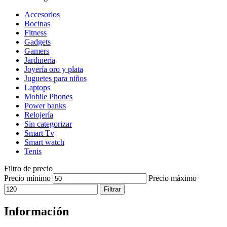
Accesorios
Bocinas
Fitness
Gadgets
Gamers
Jardinería
Joyería oro y plata
Juguetes para niños
Laptops
Mobile Phones
Power banks
Relojería
Sin categorizar
Smart Tv
Smart watch
Tenis
Filtro de precio
Precio mínimo
Precio máximo
Filtrar
Información