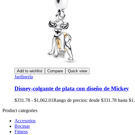
Add to wishlist
Compare
Quick view
Jardinería
Disney-colgante de plata con diseño de Mickey
$
331.78
-
$
1,062.01
Rango de precios: desde $331.78 hasta $1
Product categories
Accesorios
Bocinas
Fitness