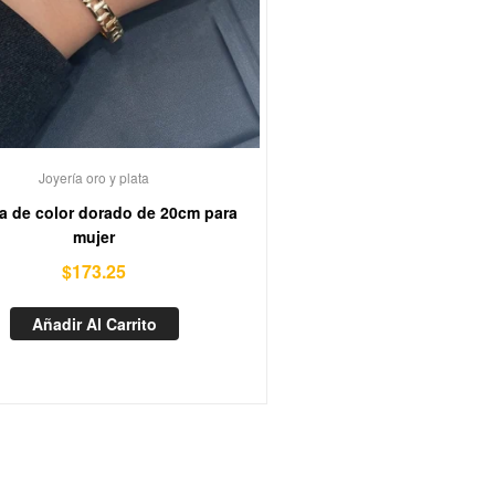
Joyería oro y plata
a de color dorado de 20cm para
mujer
$
173.25
Añadir Al Carrito