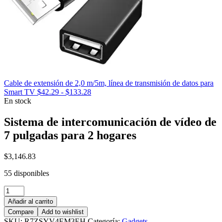
Cable de extensión de 2,0 m/5m, línea de transmisión de datos para
Rango
Smart TV
$
42.29
-
$
133.28
de
En stock
precios:
desde
Sistema de intercomunicación de vídeo de
$42.29
7 pulgadas para 2 hogares
hasta
$133.28
$
3,146.83
55 disponibles
Sistema
de
Añadir al carrito
intercomunicación
Compare
Add to wishlist
de
SKU:
R7ZSYV4EM3EH
Categoría:
Gadgets