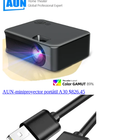
AUN-miniproyector portátil A30
$
826.45