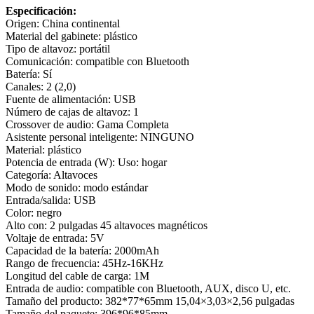
Especificación:
Origen: China continental
Material del gabinete: plástico
Tipo de altavoz: portátil
Comunicación: compatible con Bluetooth
Batería: Sí
Canales: 2 (2,0)
Fuente de alimentación: USB
Número de cajas de altavoz: 1
Crossover de audio: Gama Completa
Asistente personal inteligente: NINGUNO
Material: plástico
Potencia de entrada (W): Uso: hogar
Categoría: Altavoces
Modo de sonido: modo estándar
Entrada/salida: USB
Color: negro
Alto con: 2 pulgadas 45 altavoces magnéticos
Voltaje de entrada: 5V
Capacidad de la batería: 2000mAh
Rango de frecuencia: 45Hz-16KHz
Longitud del cable de carga: 1M
Entrada de audio: compatible con Bluetooth, AUX, disco U, etc.
Tamaño del producto: 382*77*65mm 15,04×3,03×2,56 pulgadas
Tamaño del paquete: 396*96*85mm