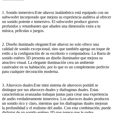
1. Sonido inmersivo:Este altavoz inalámbrico está equipado con un
subwoofer incorporado que mejora su experiencia auditiva al ofrecer
un sonido potente e inmersivo. El subwoofer produce graves
profundos y retumbantes que añaden una dimensión extra a tu
música, películas o juegos.
2. Diseño iluminado elegante:Este altavoz no solo ofrece una
calidad de sonido excepcional, sino que también agrega un toque de
estilo a la configuración de su escritorio o computadora. La Barra de
sonido estéreo 3D presenta un diseño iluminador que mejora su
atractivo visual. La elegante iluminación crea un ambiente
cautivador en su habitación, por lo que es un complemento perfecto
para cualquier decoración moderna.
3. Altavoces duales:Este mini sistema de altavoces portátil se
distingue por sus altavoces duales y diafragmas duales. Estas
características avanzadas trabajan juntas para crear una experiencia
de audio verdaderamente inmersiva. Los altavoces duales producen
un sonido rico y claro, mientras que los diafragmas duales mejoran
la profundidad y el realismo del audio. Con esta combinación, puede
disfrutar de un sonido estéreo 3D que parece que le rodea.