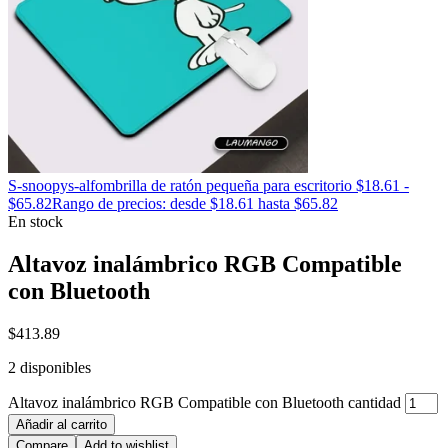
S-snoopys-alfombrilla de ratón pequeña para escritorio
$
18.61
-
$
65.82
Rango de precios: desde $18.61 hasta $65.82
En stock
Altavoz inalámbrico RGB Compatible
con Bluetooth
$
413.89
2 disponibles
Altavoz inalámbrico RGB Compatible con Bluetooth cantidad
Añadir al carrito
Compare
Add to wishlist