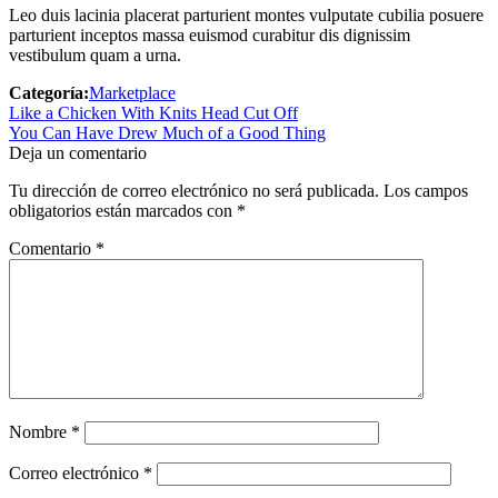
Leo duis lacinia placerat parturient montes vulputate cubilia posuere
parturient inceptos massa euismod curabitur dis dignissim
vestibulum quam a urna.
Categoría:
Marketplace
Navegación
Publicación
Like a Chicken With Knits Head Cut Off
anterior:
Siguiente
You Can Have Drew Much of a Good Thing
de
publicación:
Deja un comentario
entradas
Tu dirección de correo electrónico no será publicada.
Los campos
obligatorios están marcados con
*
Comentario
*
Nombre
*
Correo electrónico
*