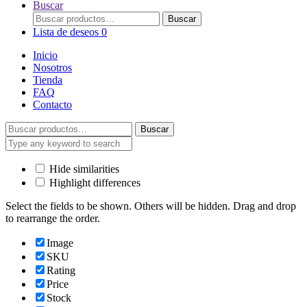
Buscar
Buscar
Buscar
por:
Lista de deseos
0
Inicio
Nosotros
Tienda
FAQ
Contacto
Buscar
Buscar
por:
Hide similarities
Highlight differences
Select the fields to be shown. Others will be hidden. Drag and drop
to rearrange the order.
Image
SKU
Rating
Price
Stock