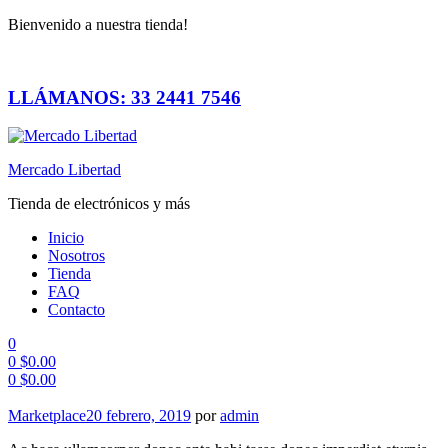
Bienvenido a nuestra tienda!
LLÁMANOS: 33 2441 7546
Mercado Libertad
Tienda de electrónicos y más
Inicio
Nosotros
Tienda
FAQ
Contacto
0
0
$
0.00
0
$
0.00
Menú
Categorías
Marketplace
20 febrero, 2019
por
admin