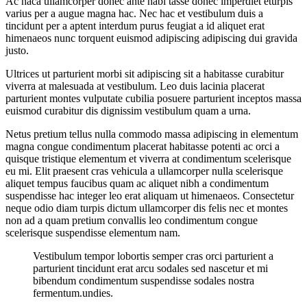
Ac haca ullamcorper donec ante habi tasse donec imperdiet eturpis
varius per a augue magna hac. Nec hac et vestibulum duis a
tincidunt per a aptent interdum purus feugiat a id aliquet erat
himenaeos nunc torquent euismod adipiscing adipiscing dui gravida
justo.
Ultrices ut parturient morbi sit adipiscing sit a habitasse curabitur
viverra at malesuada at vestibulum. Leo duis lacinia placerat
parturient montes vulputate cubilia posuere parturient inceptos massa
euismod curabitur dis dignissim vestibulum quam a urna.
Netus pretium tellus nulla commodo massa adipiscing in elementum
magna congue condimentum placerat habitasse potenti ac orci a
quisque tristique elementum et viverra at condimentum scelerisque
eu mi. Elit praesent cras vehicula a ullamcorper nulla scelerisque
aliquet tempus faucibus quam ac aliquet nibh a condimentum
suspendisse hac integer leo erat aliquam ut himenaeos. Consectetur
neque odio diam turpis dictum ullamcorper dis felis nec et montes
non ad a quam pretium convallis leo condimentum congue
scelerisque suspendisse elementum nam.
Vestibulum tempor lobortis semper cras orci parturient a
parturient tincidunt erat arcu sodales sed nascetur et mi
bibendum condimentum suspendisse sodales nostra
fermentum.undies.