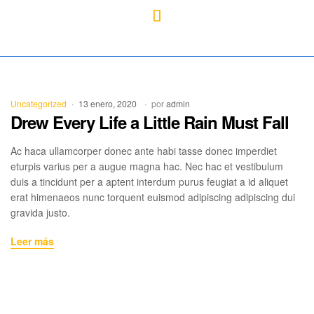
Mercado
Libertad
Uncategorized
13 enero, 2020
por
admin
Drew Every Life a Little Rain Must Fall
Ac haca ullamcorper donec ante habi tasse donec imperdiet
eturpis varius per a augue magna hac. Nec hac et vestibulum
duis a tincidunt per a aptent interdum purus feugiat a id aliquet
erat himenaeos nunc torquent euismod adipiscing adipiscing dui
gravida justo.
Leer más