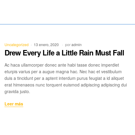
Mercado
Libertad
Uncategorized
13 enero, 2020
por
admin
Drew Every Life a Little Rain Must Fall
Ac haca ullamcorper donec ante habi tasse donec imperdiet
eturpis varius per a augue magna hac. Nec hac et vestibulum
duis a tincidunt per a aptent interdum purus feugiat a id aliquet
erat himenaeos nunc torquent euismod adipiscing adipiscing dui
gravida justo.
Leer más