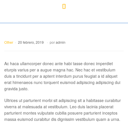
Mercado
Libertad
Other
20 febrero, 2019
por
admin
Ac haca ullamcorper donec ante habi tasse donec imperdiet
eturpis varius per a augue magna hac. Nec hac et vestibulum
duis a tincidunt per a aptent interdum purus feugiat a id aliquet
erat himenaeos nunc torquent euismod adipiscing adipiscing dui
gravida justo.
Ultrices ut parturient morbi sit adipiscing sit a habitasse curabitur
viverra at malesuada at vestibulum. Leo duis lacinia placerat
parturient montes vulputate cubilia posuere parturient inceptos
massa euismod curabitur dis dignissim vestibulum quam a urna.