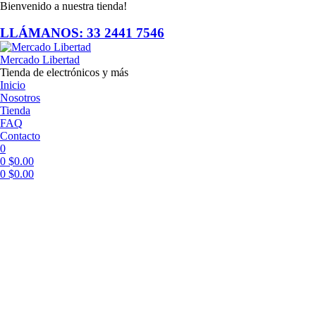
Bienvenido a nuestra tienda!
LLÁMANOS: 33 2441 7546
Mercado Libertad
Tienda de electrónicos y más
Inicio
Nosotros
Tienda
FAQ
Contacto
0
0
$
0.00
0
$
0.00
Menú