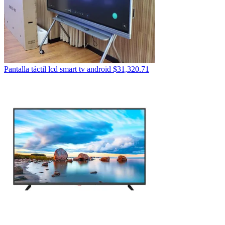
Pantalla táctil lcd smart tv android
$
31,320.71