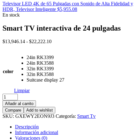
Televisor LED 4K de 65 Pulgadas con Sonido de Alta Fidelidad y
HDR, Televisor Inteligente
$
5,955.08
En stock
Smart TV interactiva de 24 pulgadas
Rango
$
13,946.14
-
$
22,222.10
de
precios:
24in RK3399
desde
24in RK3588
$13,946.14
32in RK3399
hasta
color
32in RK3588
$22,222.10
Suitcase display 27
Limpiar
Smart
TV
Añadir al carrito
interactiva
Compare
Add to wishlist
de
SKU:
GXEWY2EON9J3
Categoría:
Smart Tv
24
pulgadas
Descripción
cantidad
Información adicional
Valoraciones (0)