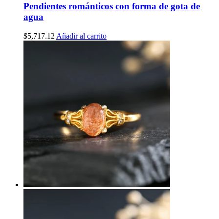
Pendientes románticos con forma de gota de
agua
$
5,717.12
Añadir al carrito