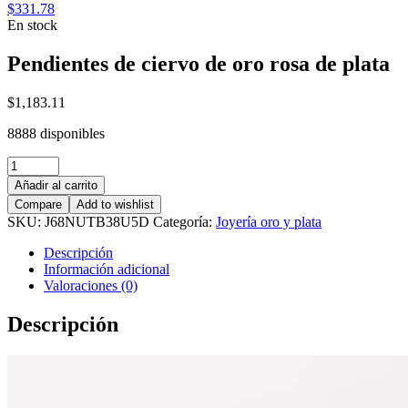
$
331.78
En stock
Pendientes de ciervo de oro rosa de plata
$
1,183.11
8888 disponibles
Pendientes
de
Añadir al carrito
ciervo
Compare
Add to wishlist
de
SKU:
J68NUTB38U5D
Categoría:
Joyería oro y plata
oro
rosa
Descripción
de
Información adicional
plata
Valoraciones (0)
cantidad
Descripción