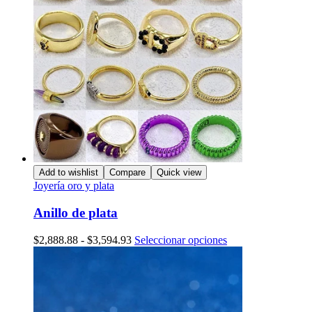
Las
opciones
se
pueden
elegir
en
la
página
de
producto
Add to wishlist
Compare
Quick view
Joyería oro y plata
Anillo de plata
Rango
Este
$
2,888.88
-
$
3,594.93
Seleccionar opciones
de
producto
precios:
tiene
desde
múltiples
$2,888.88
variantes.
hasta
Las