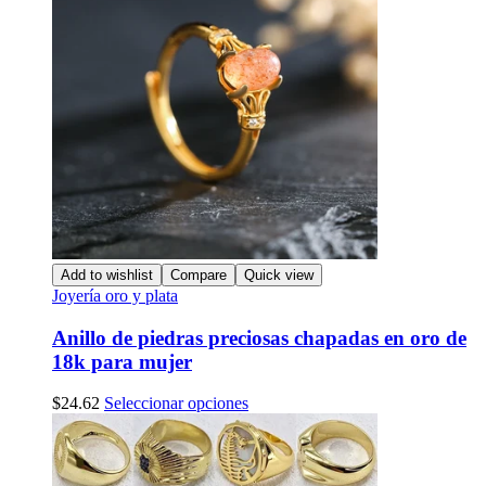
Add to wishlist
Compare
Quick view
Joyería oro y plata
Anillo de piedras preciosas chapadas en oro de
18k para mujer
Este
$
24.62
Seleccionar opciones
producto
tiene
múltiples
variantes.