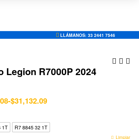
LLÁMANOS: 33 2441 7546
o Legion R7000P 2024
$
$
11,006.29
13,601.13
-
-
$
$
14,698.69
17,024.78
.08
-
$
31,132.09
6 1T
R7 8845 32 1T
Limpiar