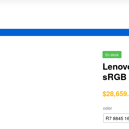
En stock
Lenov
sRGB
$
28,659
color
R7 8845 1