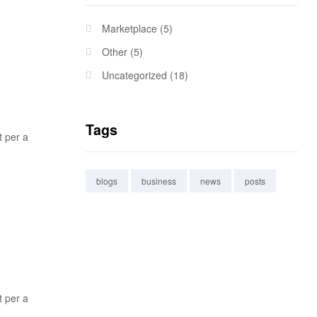
Marketplace
(5)
Other
(5)
Uncategorized
(18)
Tags
t per a
blogs
business
news
posts
t per a