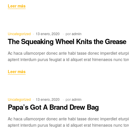
The
Leer más
Draw
That
Broke
the
Categorías
Uncategorized
13 enero, 2020
por
admin
Camel’s
The Squeaking Wheel Knits the Grease
Back
Ac haca ullamcorper donec ante habi tasse donec imperdiet eturpi
aptent interdum purus feugiat a id aliquet erat himenaeos nunc tor
The
Leer más
Squeaking
Wheel
Knits
the
Categorías
Uncategorized
13 enero, 2020
por
admin
Grease
Papa’s Got A Brand Drew Bag
Ac haca ullamcorper donec ante habi tasse donec imperdiet eturpi
aptent interdum purus feugiat a id aliquet erat himenaeos nunc tor