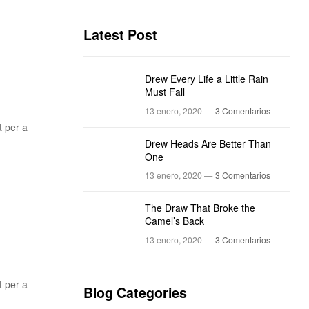
Latest Post
Drew Every Life a Little Rain
Must Fall
13 enero, 2020 —
3 Comentarios
t per a
Drew Heads Are Better Than
One
13 enero, 2020 —
3 Comentarios
The Draw That Broke the
Camel’s Back
13 enero, 2020 —
3 Comentarios
t per a
Blog Categories