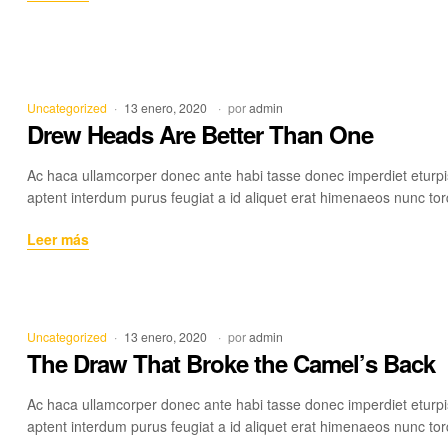
Every
Life
a
Little
Rain
Categorías
Uncategorized
13 enero, 2020
por
admin
Must
Drew Heads Are Better Than One
Fall
Ac haca ullamcorper donec ante habi tasse donec imperdiet eturpi
aptent interdum purus feugiat a id aliquet erat himenaeos nunc tor
Drew
Leer más
Heads
Are
Better
Than
Categorías
Uncategorized
13 enero, 2020
por
admin
One
The Draw That Broke the Camel’s Back
Ac haca ullamcorper donec ante habi tasse donec imperdiet eturpi
aptent interdum purus feugiat a id aliquet erat himenaeos nunc tor