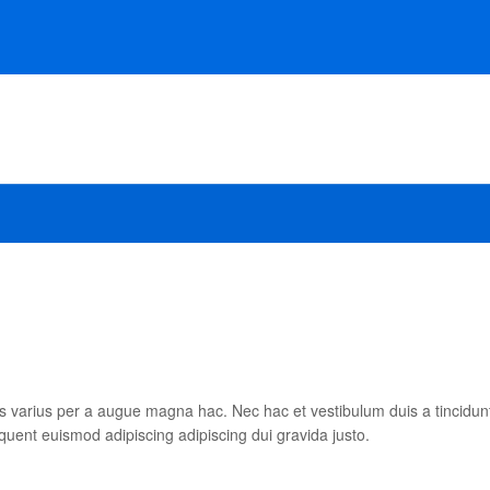
s varius per a augue magna hac. Nec hac et vestibulum duis a tincidun
quent euismod adipiscing adipiscing dui gravida justo.