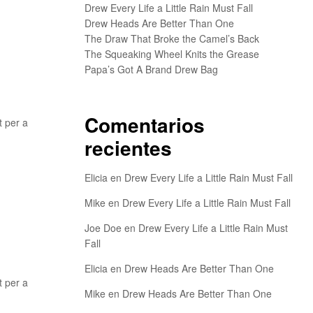
Drew Every Life a Little Rain Must Fall
Drew Heads Are Better Than One
The Draw That Broke the Camel’s Back
The Squeaking Wheel Knits the Grease
Papa’s Got A Brand Drew Bag
Comentarios
t per a
recientes
Elicia
en
Drew Every Life a Little Rain Must Fall
Mike
en
Drew Every Life a Little Rain Must Fall
Joe Doe
en
Drew Every Life a Little Rain Must
Fall
Elicia
en
Drew Heads Are Better Than One
t per a
Mike
en
Drew Heads Are Better Than One