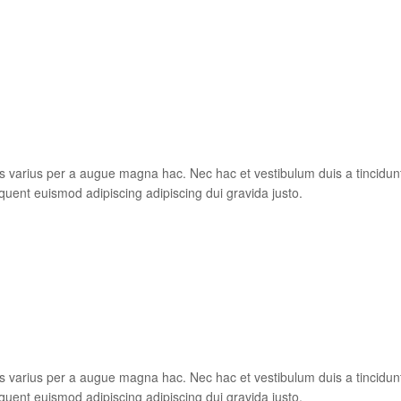
s varius per a augue magna hac. Nec hac et vestibulum duis a tincidun
quent euismod adipiscing adipiscing dui gravida justo.
s varius per a augue magna hac. Nec hac et vestibulum duis a tincidun
quent euismod adipiscing adipiscing dui gravida justo.