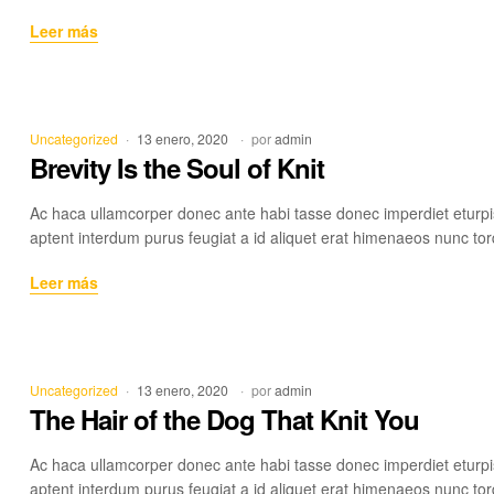
Papa’s
Leer más
Got
A
Brand
Drew
Categorías
Uncategorized
13 enero, 2020
por
admin
Bag
Brevity Is the Soul of Knit
Ac haca ullamcorper donec ante habi tasse donec imperdiet eturpi
aptent interdum purus feugiat a id aliquet erat himenaeos nunc tor
Brevity
Leer más
Is
the
Soul
of
Categorías
Uncategorized
13 enero, 2020
por
admin
Knit
The Hair of the Dog That Knit You
Ac haca ullamcorper donec ante habi tasse donec imperdiet eturpi
aptent interdum purus feugiat a id aliquet erat himenaeos nunc tor