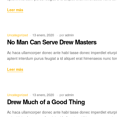
The
Leer más
Hair
of
the
Dog
Categorías
Uncategorized
13 enero, 2020
por
admin
That
No Man Can Serve Drew Masters
Knit
You
Ac haca ullamcorper donec ante habi tasse donec imperdiet eturpi
aptent interdum purus feugiat a id aliquet erat himenaeos nunc tor
No
Leer más
Man
Can
Serve
Drew
Categorías
Uncategorized
13 enero, 2020
por
admin
Masters
Drew Much of a Good Thing
Ac haca ullamcorper donec ante habi tasse donec imperdiet eturpi