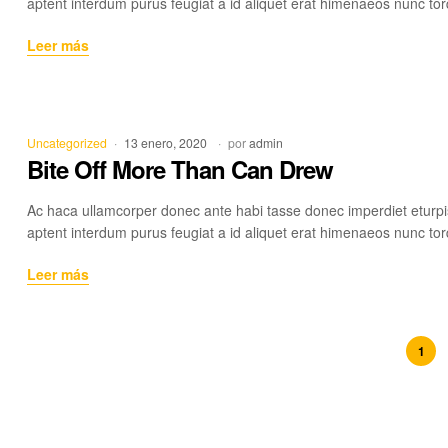
aptent interdum purus feugiat a id aliquet erat himenaeos nunc tor
Drew
Leer más
Much
of
a
Good
Categorías
Uncategorized
13 enero, 2020
por
admin
Thing
Bite Off More Than Can Drew
Ac haca ullamcorper donec ante habi tasse donec imperdiet eturpi
aptent interdum purus feugiat a id aliquet erat himenaeos nunc tor
Bite
Leer más
Off
More
Than
Paginación
1
Can
de
Drew
entradas