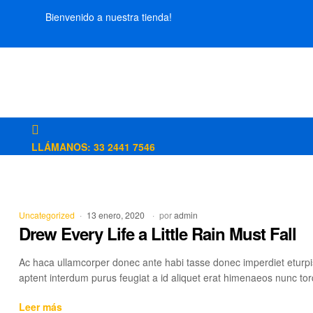
Mercado
Bienvenido a nuestra tienda!
Libertad
LLÁMANOS: 33 2441 7546
Categorías
Uncategorized
13 enero, 2020
por
admin
Drew Every Life a Little Rain Must Fall
Ac haca ullamcorper donec ante habi tasse donec imperdiet eturpi
aptent interdum purus feugiat a id aliquet erat himenaeos nunc tor
Drew
Leer más