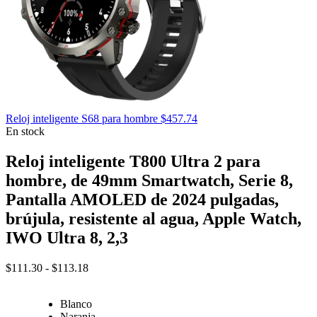
Reloj inteligente S68 para hombre
$
457.74
En stock
Reloj inteligente T800 Ultra 2 para
hombre, de 49mm Smartwatch, Serie 8,
Pantalla AMOLED de 2024 pulgadas,
brújula, resistente al agua, Apple Watch,
IWO Ultra 8, 2,3
Rango
$
111.30
-
$
113.18
de
precios:
Blanco
desde
Naranja