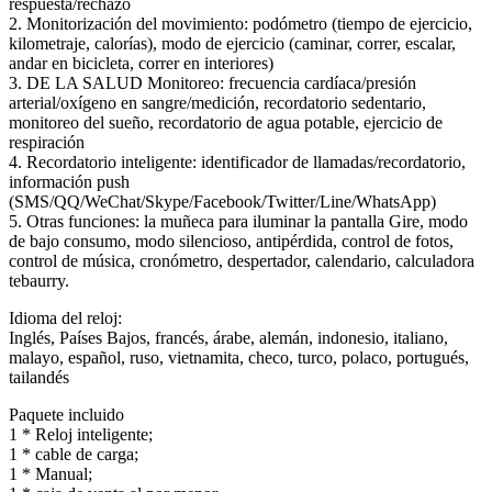
respuesta/rechazo
2. Monitorización del movimiento: podómetro (tiempo de ejercicio,
kilometraje, calorías), modo de ejercicio (caminar, correr, escalar,
andar en bicicleta, correr en interiores)
3. DE LA SALUD Monitoreo: frecuencia cardíaca/presión
arterial/oxígeno en sangre/medición, recordatorio sedentario,
monitoreo del sueño, recordatorio de agua potable, ejercicio de
respiración
4. Recordatorio inteligente: identificador de llamadas/recordatorio,
información push
(SMS/QQ/WeChat/Skype/Facebook/Twitter/Line/WhatsApp)
5. Otras funciones: la muñeca para iluminar la pantalla Gire, modo
de bajo consumo, modo silencioso, antipérdida, control de fotos,
control de música, cronómetro, despertador, calendario, calculadora
tebaurry.
Idioma del reloj:
Inglés, Países Bajos, francés, árabe, alemán, indonesio, italiano,
malayo, español, ruso, vietnamita, checo, turco, polaco, portugués,
tailandés
Paquete incluido
1 * Reloj inteligente;
1 * cable de carga;
1 * Manual;