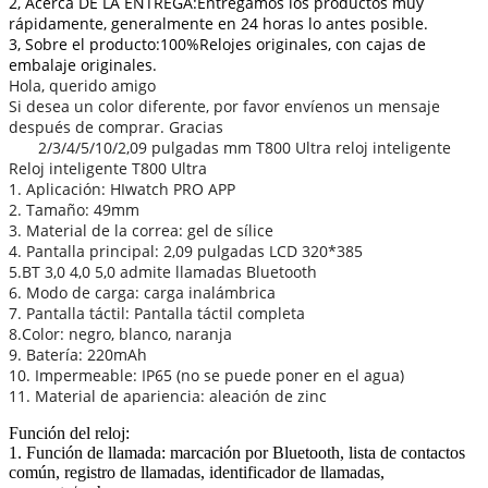
2, Acerca DE LA ENTREGA:Entregamos los productos muy
Watch,
rápidamente, generalmente en 24 horas lo antes posible.
IWO
3, Sobre el producto:100%Relojes originales, con cajas de
Ultra
embalaje originales.
8,
Hola, querido amigo
2,3
Si desea un color diferente, por favor envíenos un mensaje
cantidad
después de comprar. Gracias
2/3/4/5/10/2,09 pulgadas mm T800 Ultra reloj inteligente
Reloj inteligente T800 Ultra
1. Aplicación: HIwatch PRO APP
2. Tamaño: 49mm
3. Material de la correa: gel de sílice
4. Pantalla principal: 2,09 pulgadas LCD 320*385
5.BT 3,0 4,0 5,0 admite llamadas Bluetooth
6. Modo de carga: carga inalámbrica
7. Pantalla táctil: Pantalla táctil completa
8.Color: negro, blanco, naranja
9. Batería: 220mAh
10. Impermeable: IP65 (no se puede poner en el agua)
11. Material de apariencia: aleación de zinc
Función del reloj:
1. Función de llamada: marcación por Bluetooth, lista de contactos
común, registro de llamadas, identificador de llamadas,