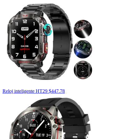
Reloj inteligente HT29
$
447.78