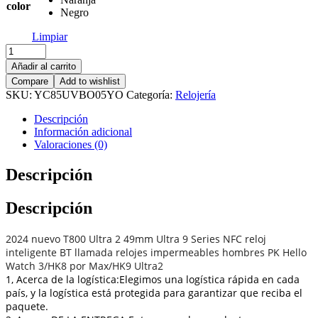
$111.30
color
Negro
hasta
$113.18
Limpiar
Reloj
inteligente
Añadir al carrito
T800
Compare
Add to wishlist
Ultra
SKU:
YC85UVBO05YO
Categoría:
Relojería
2
para
Descripción
hombre,
Información adicional
de
Valoraciones (0)
49mm
Smartwatch,
Descripción
Serie
8,
Pantalla
Descripción
AMOLED
de
2024 nuevo T800 Ultra 2 49mm Ultra 9 Series NFC reloj
2024
inteligente BT llamada relojes impermeables hombres PK Hello
pulgadas,
Watch 3/HK8 por Max/HK9 Ultra2
brújula,
1, Acerca de la logística:Elegimos una logística rápida en cada
resistente
país, y la logística está protegida para garantizar que reciba el
al
agua,
paquete.
Apple