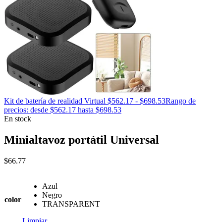
Kit de batería de realidad Virtual
$
562.17
-
$
698.53
Rango de
precios: desde $562.17 hasta $698.53
En stock
Minialtavoz portátil Universal
$
66.77
Azul
Negro
color
TRANSPARENT
Limpiar