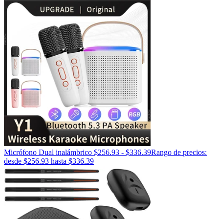
Micrófono Dual inalámbrico
$
256.93
-
$
336.39
Rango de precios:
desde $256.93 hasta $336.39