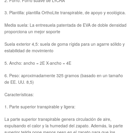
2. Forro: Forro suave de LYCRA
3. Plantilla: plantilla OrthoLite transpirable, de apoyo y ecológica.
Media suela: La entresuela patentada de EVA de doble densidad
proporciona un mejor soporte
Suela exterior 4,5: suela de goma rígida para un agarre sólido y
estabilidad de movimiento
5. Ancho: ancho = 2E X-ancho = 4E
6. Peso: aproximadamente 325 gramos (basado en un tamaño
de EE. UU. 8,5)
Características:
1. Parte superior transpirable y ligera:
La parte superior transpirable genera circulación de aire,
expulsando el calor y la humedad del zapato. Además, la parte
superior tejida pone menos peso en el zapato para que los