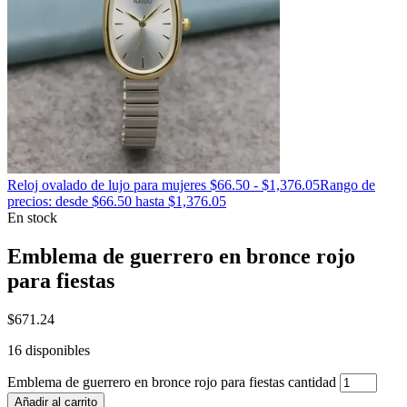
Reloj ovalado de lujo para mujeres
$
66.50
-
$
1,376.05
Rango de
precios: desde $66.50 hasta $1,376.05
En stock
Emblema de guerrero en bronce rojo
para fiestas
$
671.24
16 disponibles
Emblema de guerrero en bronce rojo para fiestas cantidad
Añadir al carrito