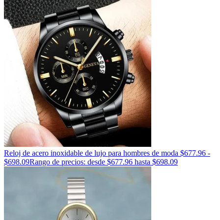
Reloj de acero inoxidable de lujo para hombres de moda
$
677.96
-
$
698.09
Rango de precios: desde $677.96 hasta $698.09