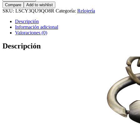
Compare
Add to wishlist
SKU:
LSCY3QU9QO8R
Categoría:
Relojería
Descripción
Información adicional
Valoraciones (0)
Descripción