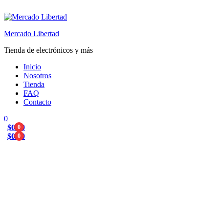
Mercado Libertad
Tienda de electrónicos y más
Inicio
Nosotros
Tienda
FAQ
Contacto
0
$
0.00
0
$
0.00
0