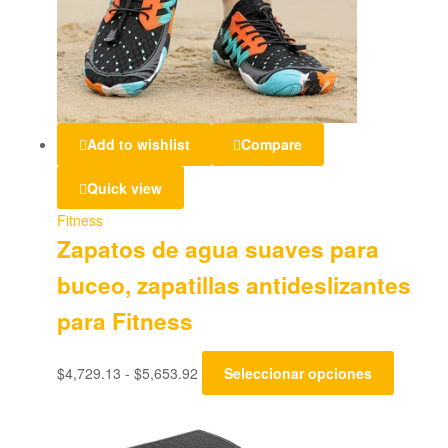
Add to wishlist
Compare
Quick view
Fitness
Zapatos de agua suaves para
buceo, zapatillas antideslizantes
para Fitness
$
4,729.13
-
$
5,653.92
Seleccionar opciones