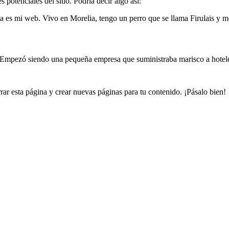
potenciales del sitio. Podría decir algo así:
a es mi web. Vivo en Morelia, tengo un perro que se llama Firulais y me 
mpezó siendo una pequeña empresa que suministraba marisco a hoteles
rar esta página y crear nuevas páginas para tu contenido. ¡Pásalo bien!