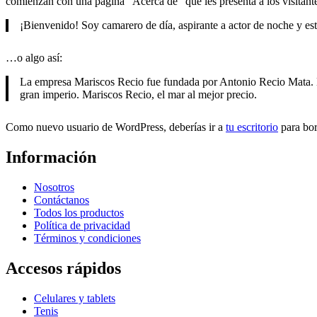
comienzan con una página “Acerca de” que les presenta a los visitantes 
¡Bienvenido! Soy camarero de día, aspirante a actor de noche y est
…o algo así:
La empresa Mariscos Recio fue fundada por Antonio Recio Mata. E
gran imperio. Mariscos Recio, el mar al mejor precio.
Como nuevo usuario de WordPress, deberías ir a
tu escritorio
para bor
Información
Nosotros
Contáctanos
Todos los productos
Política de privacidad
Términos y condiciones
Accesos rápidos
Celulares y tablets
Tenis